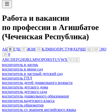
Работа и вакансии
по профессии в Агишбатое
(Чеченская Республика)
А
Б
Г
Д
Е
Ж
З
И
К
Л
М
Н
О
П
Р
С
Т
У
Ф
Х
Ц
Ч
Ш
Э
Ю
В
Ё
Й
Щ
Ы
#
Я
A
B
C
D
E
F
G
H
I
J
K
L
M
N
O
P
Q
R
S
T
U
V
W
X
Y
Z
воспитатель в лагерь
воспитатель в мини-сад
воспитатель в частный детский сад
воспитатель ГПД
воспитатель детей дошкольного возраста
воспитатель детского дома
воспитатель детского сада
воспитатель дошкольного образования
воспитатель кадетского класса
воспитатель общежития
воспитатель со знанием английского языка