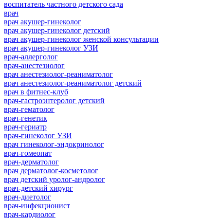
воспитатель частного детского сада
врач
врач акушер-гинеколог
врач акушер-гинеколог детский
врач акушер-гинеколог женской консультации
врач акушер-гинеколог УЗИ
врач-аллерголог
врач-анестезиолог
врач анестезиолог-реаниматолог
врач анестезиолог-реаниматолог детский
врач в фитнес-клуб
врач-гастроэнтеролог детский
врач-гематолог
врач-генетик
врач-гериатр
врач-гинеколог УЗИ
врач гинеколог-эндокринолог
врач-гомеопат
врач-дерматолог
врач дерматолог-косметолог
врач детский уролог-андролог
врач-детский хирург
врач-диетолог
врач-инфекционист
врач-кардиолог