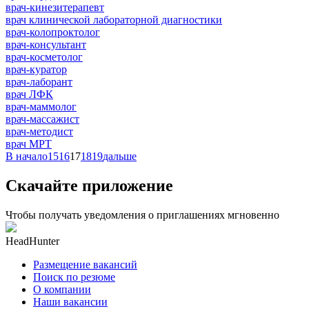
врач-кинезитерапевт
врач клинической лабораторной диагностики
врач-колопроктолог
врач-консультант
врач-косметолог
врач-куратор
врач-лаборант
врач ЛФК
врач-маммолог
врач-массажист
врач-методист
врач МРТ
В начало
15
16
17
18
19
дальше
Скачайте приложение
Чтобы получать уведомления о приглашениях мгновенно
HeadHunter
Размещение вакансий
Поиск по резюме
О компании
Наши вакансии