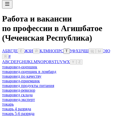
Работа и вакансии
по профессии в Агишбатое
(Чеченская Республика)
А
Б
В
Г
Д
Е
Ж
З
И
К
Л
М
Н
О
П
Р
С
У
Ф
Х
Ц
Ч
Ш
Э
Ю
Ё
Й
Т
Щ
Ы
#
Я
A
B
C
D
E
F
G
H
I
J
K
L
M
N
O
P
Q
R
S
T
U
V
W
X
Y
Z
товаровед-оценщик
товаровед-оценщик в ломбард
товаровед по качеству
товаровед-приемщик
товаровед продукты питания
товаровед-ревизор
товаровед склада
товаровед-эксперт
токарь
токарь 4 разряда
токарь 5-6 разряда