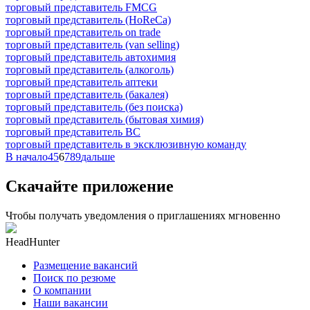
торговый представитель FMCG
торговый представитель (HoReCa)
торговый представитель on trade
торговый представитель (van selling)
торговый представитель автохимия
торговый представитель (алкоголь)
торговый представитель аптеки
торговый представитель (бакалея)
торговый представитель (без поиска)
торговый представитель (бытовая химия)
торговый представитель ВС
торговый представитель в эксклюзивную команду
В начало
4
5
6
7
8
9
дальше
Скачайте приложение
Чтобы получать уведомления о приглашениях мгновенно
HeadHunter
Размещение вакансий
Поиск по резюме
О компании
Наши вакансии