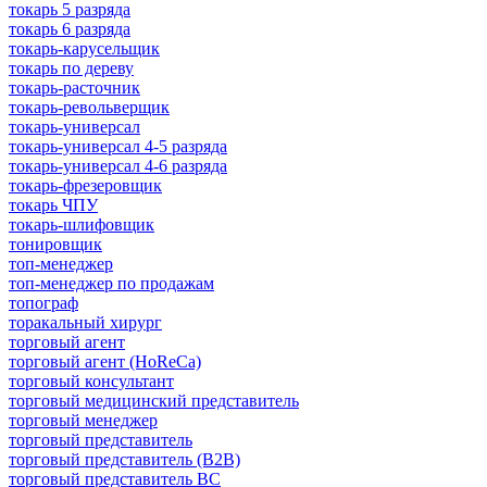
токарь 5 разряда
токарь 6 разряда
токарь-карусельщик
токарь по дереву
токарь-расточник
токарь-револьверщик
токарь-универсал
токарь-универсал 4-5 разряда
токарь-универсал 4-6 разряда
токарь-фрезеровщик
токарь ЧПУ
токарь-шлифовщик
тонировщик
топ-менеджер
топ-менеджер по продажам
топограф
торакальный хирург
торговый агент
торговый агент (HoReCa)
торговый консультант
торговый медицинский представитель
торговый менеджер
торговый представитель
торговый представитель (B2B)
торговый представитель BC