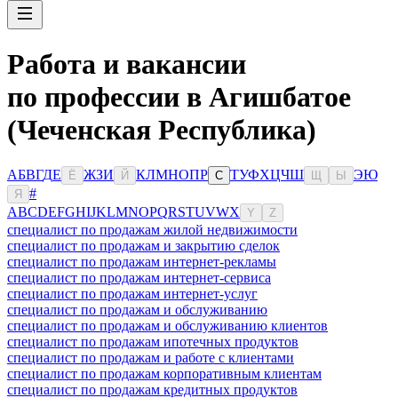
Работа и вакансии
по профессии в Агишбатое
(Чеченская Республика)
А
Б
В
Г
Д
Е
Ж
З
И
К
Л
М
Н
О
П
Р
Т
У
Ф
Х
Ц
Ч
Ш
Э
Ю
Ё
Й
С
Щ
Ы
#
Я
A
B
C
D
E
F
G
H
I
J
K
L
M
N
O
P
Q
R
S
T
U
V
W
X
Y
Z
специалист по продажам жилой недвижимости
специалист по продажам и закрытию сделок
специалист по продажам интернет-рекламы
специалист по продажам интернет-сервиса
специалист по продажам интернет-услуг
специалист по продажам и обслуживанию
специалист по продажам и обслуживанию клиентов
специалист по продажам ипотечных продуктов
специалист по продажам и работе с клиентами
специалист по продажам корпоративным клиентам
специалист по продажам кредитных продуктов