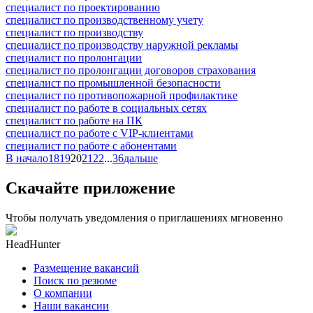
специалист по проектированию
специалист по производственному учету
специалист по производству
специалист по производству наружной рекламы
специалист по пролонгации
специалист по пролонгации договоров страхования
специалист по промышленной безопасности
специалист по противопожарной профилактике
специалист по работе в социальных сетях
специалист по работе на ПК
специалист по работе с VIP-клиентами
специалист по работе с абонентами
В начало
18
19
20
21
22
...
36
дальше
Скачайте приложение
Чтобы получать уведомления о приглашениях мгновенно
HeadHunter
Размещение вакансий
Поиск по резюме
О компании
Наши вакансии