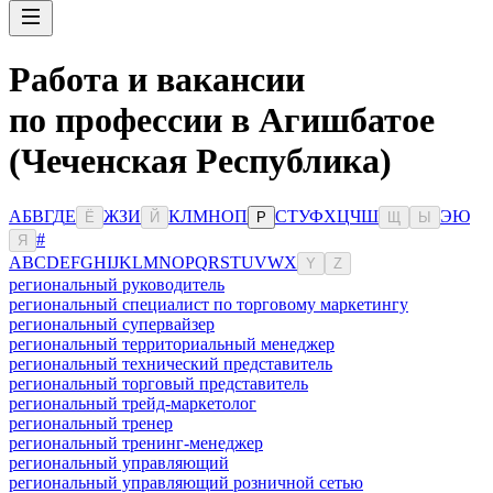
Работа и вакансии
по профессии в Агишбатое
(Чеченская Республика)
А
Б
В
Г
Д
Е
Ж
З
И
К
Л
М
Н
О
П
С
Т
У
Ф
Х
Ц
Ч
Ш
Э
Ю
Ё
Й
Р
Щ
Ы
#
Я
A
B
C
D
E
F
G
H
I
J
K
L
M
N
O
P
Q
R
S
T
U
V
W
X
Y
Z
региональный руководитель
региональный специалист по торговому маркетингу
региональный супервайзер
региональный территориальный менеджер
региональный технический представитель
региональный торговый представитель
региональный трейд-маркетолог
региональный тренер
региональный тренинг-менеджер
региональный управляющий
региональный управляющий розничной сетью