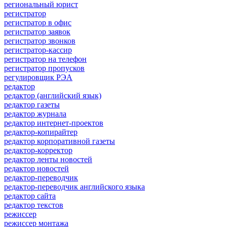
региональный юрист
регистратор
регистратор в офис
регистратор заявок
регистратор звонков
регистратор-кассир
регистратор на телефон
регистратор пропусков
регулировщик РЭА
редактор
редактор (английский язык)
редактор газеты
редактор журнала
редактор интернет-проектов
редактор-копирайтер
редактор корпоративной газеты
редактор-корректор
редактор ленты новостей
редактор новостей
редактор-переводчик
редактор-переводчик английского языка
редактор сайта
редактор текстов
режиссер
режиссер монтажа