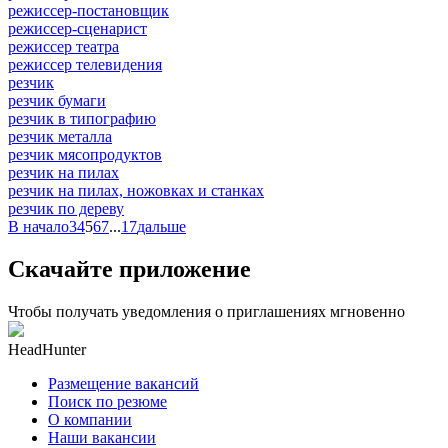
режиссер-постановщик
режиссер-сценарист
режиссер театра
режиссер телевидения
резчик
резчик бумаги
резчик в типографию
резчик металла
резчик мясопродуктов
резчик на пилах
резчик на пилах, ножовках и станках
резчик по дереву
В начало
3
4
5
6
7
...
17
дальше
Скачайте приложение
Чтобы получать уведомления о приглашениях мгновенно
HeadHunter
Размещение вакансий
Поиск по резюме
О компании
Наши вакансии