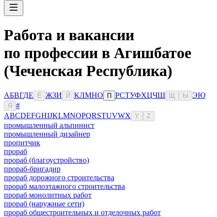
Работа и вакансии
по профессии в Агишбатое
(Чеченская Республика)
А
Б
В
Г
Д
Е
Ж
З
И
К
Л
М
Н
О
Р
С
Т
У
Ф
Х
Ц
Ч
Ш
Э
Ю
Ё
Й
П
Щ
Ы
#
Я
A
B
C
D
E
F
G
H
I
J
K
L
M
N
O
P
Q
R
S
T
U
V
W
X
Y
Z
промышленный альпинист
промышленный дизайнер
пропитчик
прораб
прораб (благоустройство)
прораб-бригадир
прораб дорожного строительства
прораб малоэтажного строительства
прораб монолитных работ
прораб (наружные сети)
прораб общестроительных и отделочных работ