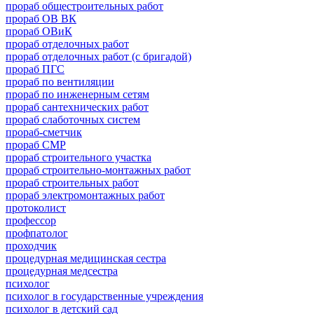
прораб общестроительных работ
прораб ОВ ВК
прораб ОВиК
прораб отделочных работ
прораб отделочных работ (с бригадой)
прораб ПГС
прораб по вентиляции
прораб по инженерным сетям
прораб сантехнических работ
прораб слаботочных систем
прораб-сметчик
прораб СМР
прораб строительного участка
прораб строительно-монтажных работ
прораб строительных работ
прораб электромонтажных работ
протоколист
профессор
профпатолог
проходчик
процедурная медицинская сестра
процедурная медсестра
психолог
психолог в государственные учреждения
психолог в детский сад