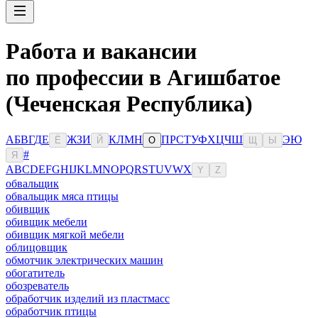
Работа и вакансии
по профессии в Агишбатое
(Чеченская Республика)
А
Б
В
Г
Д
Е
Ж
З
И
К
Л
М
Н
П
Р
С
Т
У
Ф
Х
Ц
Ч
Ш
Э
Ю
Ё
Й
О
Щ
Ы
#
Я
A
B
C
D
E
F
G
H
I
J
K
L
M
N
O
P
Q
R
S
T
U
V
W
X
Y
Z
обвальщик
обвальщик мяса птицы
обивщик
обивщик мебели
обивщик мягкой мебели
облицовщик
обмотчик электрических машин
обогатитель
обозреватель
обработчик изделий из пластмасс
обработчик птицы