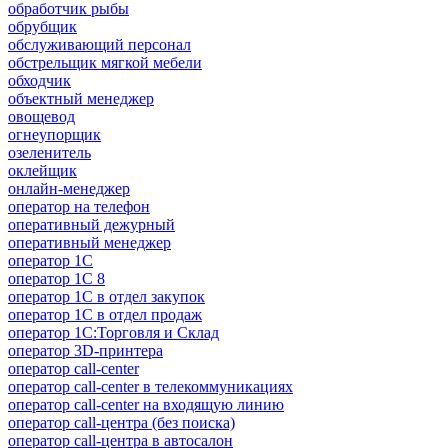
обработчик рыбы
обрубщик
обслуживающий персонал
обстрельщик мягкой мебели
обходчик
объектный менеджер
овощевод
огнеупорщик
озеленитель
оклейщик
онлайн-менеджер
опeрaтoр нa тeлeфoн
оперативный дежурный
оперативный менеджер
оператор 1C
оператор 1С 8
оператор 1С в отдел закупок
оператор 1С в отдел продаж
оператор 1С:Торговля и Склад
оператор 3D-принтера
оператор call-center
оператор call-center в телекоммуникациях
оператор call-center на входящую линию
оператор call-центра (без поиска)
оператор call-центра в автосалон