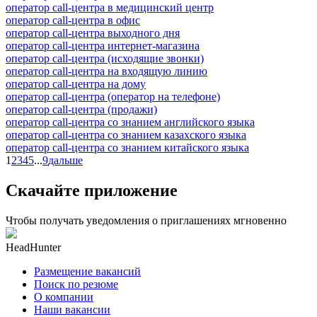
оператор call-центра в медицинский центр
оператор call-центра в офис
оператор call-центра выходного дня
оператор call-центра интернет-магазина
оператор call-центра (исходящие звонки)
оператор call-центра на входящую линию
оператор call-центра на дому
оператор call-центра (оператор на телефоне)
оператор call-центра (продажи)
оператор call-центра со знанием английского языка
оператор call-центра со знанием казахского языка
оператор call-центра со знанием китайского языка
1
2
3
4
5
...
9
дальше
Скачайте приложение
Чтобы получать уведомления о приглашениях мгновенно
HeadHunter
Размещение вакансий
Поиск по резюме
О компании
Наши вакансии