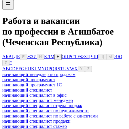
Работа и вакансии
по профессии в Агишбатое
(Чеченская Республика)
А
Б
В
Г
Д
Е
Ж
З
И
К
Л
М
О
П
Р
С
Т
У
Ф
Х
Ц
Ч
Ш
Э
Ю
Ё
Й
Н
Щ
Ы
#
Я
A
B
C
D
E
F
G
H
I
J
K
L
M
N
O
P
Q
R
S
T
U
V
W
X
Y
Z
начинающий менеджер по продажам
начинающий программист
начинающий программист 1С
начинающий специалист
начинающий специалист в офис
начинающий специалист-менеджер
начинающий специалист отдела продаж
начинающий специалист по недвижимости
начинающий специалист по работе с клиентами
начинающий специалист продажи
начинающий специалист стажер