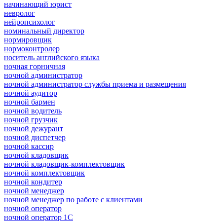
начинающий юрист
невролог
нейропсихолог
номинальный директор
нормировщик
нормоконтролер
носитель английского языка
ночная горничная
ночной администратор
ночной администратор службы приема и размещения
ночной аудитор
ночной бармен
ночной водитель
ночной грузчик
ночной дежурант
ночной диспетчер
ночной кассир
ночной кладовщик
ночной кладовщик-комплектовщик
ночной комплектовщик
ночной кондитер
ночной менеджер
ночной менеджер по работе с клиентами
ночной оператор
ночной оператор 1С