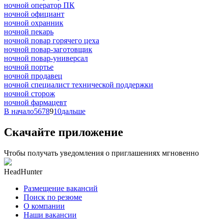
ночной оператор ПК
ночной официант
ночной охранник
ночной пекарь
ночной повар горячего цеха
ночной повар-заготовщик
ночной повар-универсал
ночной портье
ночной продавец
ночной специалист технической поддержки
ночной сторож
ночной фармацевт
В начало
5
6
7
8
9
10
дальше
Скачайте приложение
Чтобы получать уведомления о приглашениях мгновенно
HeadHunter
Размещение вакансий
Поиск по резюме
О компании
Наши вакансии