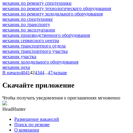
механик по ремонту спецтехники
механик по ремонту технологического оборудования
механик по ремонту холодильного оборудования
механик по спецтехнике
механик по транспорту
механик по эксплуатации
механик производственного оборудования
механик сервисного центра
механик транспортного отдела
механик транспортного участка
механик участка
механик холодильного оборудования
механик цеха
В начало
40
41
42
43
44
...
47
дальше
Скачайте приложение
Чтобы получать уведомления о приглашениях мгновенно
HeadHunter
Размещение вакансий
Поиск по резюме
О компании