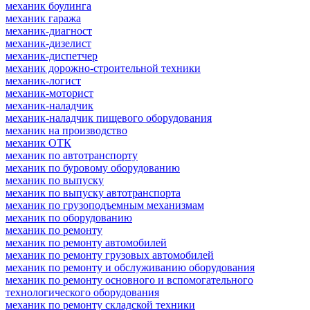
механик боулинга
механик гаража
механик-диагност
механик-дизелист
механик-диспетчер
механик дорожно-строительной техники
механик-логист
механик-моторист
механик-наладчик
механик-наладчик пищевого оборудования
механик на производство
механик ОТК
механик по автотранспорту
механик по буровому оборудованию
механик по выпуску
механик по выпуску автотранспорта
механик по грузоподъемным механизмам
механик по оборудованию
механик по ремонту
механик по ремонту автомобилей
механик по ремонту грузовых автомобилей
механик по ремонту и обслуживанию оборудования
механик по ремонту основного и вспомогательного
технологического оборудования
механик по ремонту складской техники