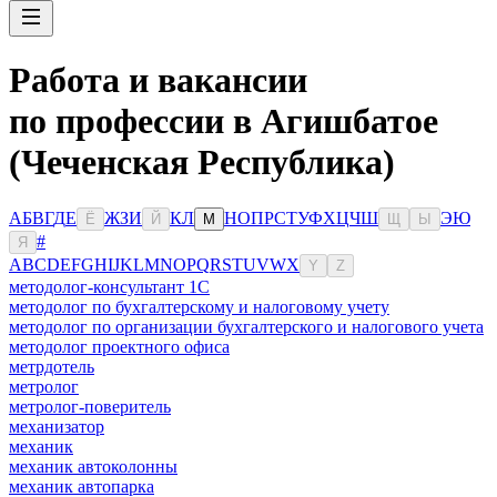
Работа и вакансии
по профессии в Агишбатое
(Чеченская Республика)
А
Б
В
Г
Д
Е
Ж
З
И
К
Л
Н
О
П
Р
С
Т
У
Ф
Х
Ц
Ч
Ш
Э
Ю
Ё
Й
М
Щ
Ы
#
Я
A
B
C
D
E
F
G
H
I
J
K
L
M
N
O
P
Q
R
S
T
U
V
W
X
Y
Z
методолог-консультант 1С
методолог по бухгалтерскому и налоговому учету
методолог по организации бухгалтерского и налогового учета
методолог проектного офиса
метрдотель
метролог
метролог-поверитель
механизатор
механик
механик автоколонны
механик автопарка