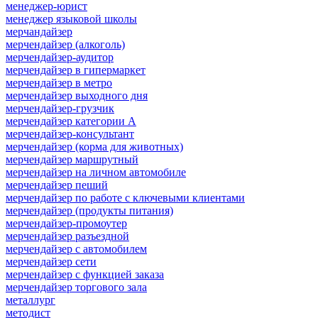
менеджер-юрист
менеджер языковой школы
мерчандайзер
мерчендайзер (алкоголь)
мерчендайзер-аудитор
мерчендайзер в гипермаркет
мерчендайзер в метро
мерчендайзер выходного дня
мерчендайзер-грузчик
мерчендайзер категории A
мерчендайзер-консультант
мерчендайзер (корма для животных)
мерчендайзер маршрутный
мерчендайзер на личном автомобиле
мерчендайзер пеший
мерчендайзер по работе с ключевыми клиентами
мерчендайзер (продукты питания)
мерчендайзер-промоутер
мерчендайзер разъездной
мерчендайзер с автомобилем
мерчендайзер сети
мерчендайзер с функцией заказа
мерчендайзер торгового зала
металлург
методист