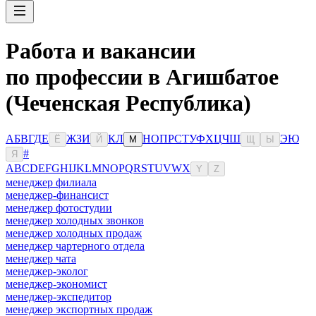
Работа и вакансии
по профессии в Агишбатое
(Чеченская Республика)
А
Б
В
Г
Д
Е
Ж
З
И
К
Л
Н
О
П
Р
С
Т
У
Ф
Х
Ц
Ч
Ш
Э
Ю
Ё
Й
М
Щ
Ы
#
Я
A
B
C
D
E
F
G
H
I
J
K
L
M
N
O
P
Q
R
S
T
U
V
W
X
Y
Z
менеджер филиала
менеджер-финансист
менеджер фотостудии
менеджер холодных звонков
менеджер холодных продаж
менеджер чартерного отдела
менеджер чата
менеджер-эколог
менеджер-экономист
менеджер-экспедитор
менеджер экспортных продаж