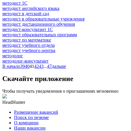
методист 1С
методист английского языка
методист в детский сад
методист в образовательные учреждения
методист дистанционного обучения
методист-консультант 1С
методист образовательных программ
методист по математике
методист учебного отдела
методист учебного центра
методолог
методолог-консультант
В начало
39
40
41
42
43
...
47
дальше
Скачайте приложение
Чтобы получать уведомления о приглашениях мгновенно
HeadHunter
Размещение вакансий
Поиск по резюме
О компании
Наши вакансии