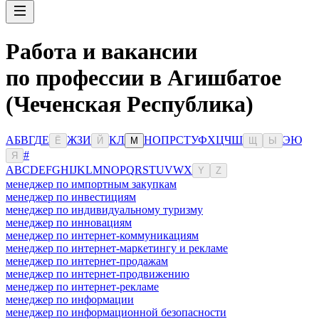
Работа и вакансии
по профессии в Агишбатое
(Чеченская Республика)
А
Б
В
Г
Д
Е
Ж
З
И
К
Л
Н
О
П
Р
С
Т
У
Ф
Х
Ц
Ч
Ш
Э
Ю
Ё
Й
М
Щ
Ы
#
Я
A
B
C
D
E
F
G
H
I
J
K
L
M
N
O
P
Q
R
S
T
U
V
W
X
Y
Z
менеджер по импортным закупкам
менеджер по инвестициям
менеджер по индивидуальному туризму
менеджер по инновациям
менеджер по интернет-коммуникациям
менеджер по интернет-маркетингу и рекламе
менеджер по интернет-продажам
менеджер по интернет-продвижению
менеджер по интернет-рекламе
менеджер по информации
менеджер по информационной безопасности