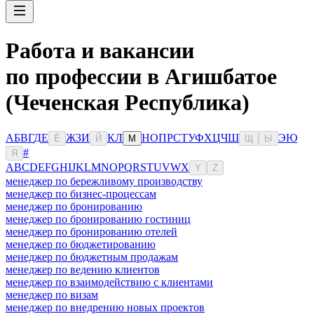
Работа и вакансии
по профессии в Агишбатое
(Чеченская Республика)
А
Б
В
Г
Д
Е
Ж
З
И
К
Л
Н
О
П
Р
С
Т
У
Ф
Х
Ц
Ч
Ш
Э
Ю
Ё
Й
М
Щ
Ы
#
Я
A
B
C
D
E
F
G
H
I
J
K
L
M
N
O
P
Q
R
S
T
U
V
W
X
Y
Z
менеджер по бережливому производству
менеджер по бизнес-процессам
менеджер по бронированию
менеджер по бронированию гостиниц
менеджер по бронированию отелей
менеджер по бюджетированию
менеджер по бюджетным продажам
менеджер по ведению клиентов
менеджер по взаимодействию с клиентами
менеджер по визам
менеджер по внедрению новых проектов