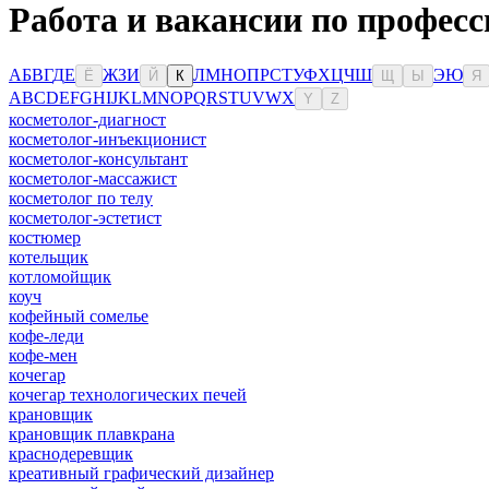
Работа и вакансии по професс
А
Б
В
Г
Д
Е
Ж
З
И
Л
М
Н
О
П
Р
С
Т
У
Ф
Х
Ц
Ч
Ш
Э
Ю
Ё
Й
К
Щ
Ы
Я
A
B
C
D
E
F
G
H
I
J
K
L
M
N
O
P
Q
R
S
T
U
V
W
X
Y
Z
косметолог-диагност
косметолог-инъекционист
косметолог-консультант
косметолог-массажист
косметолог по телу
косметолог-эстетист
костюмер
котельщик
котломойщик
коуч
кофейный сомелье
кофе-леди
кофе-мен
кочегар
кочегар технологических печей
крановщик
крановщик плавкрана
краснодеревщик
креативный графический дизайнер