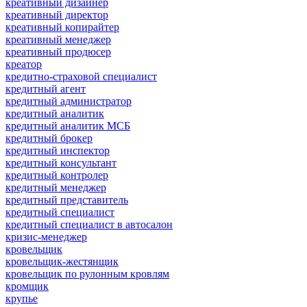
креативный дизайнер
креативный директор
креативный копирайтер
креативный менеджер
креативный продюсер
креатор
кредитно-страховой специалист
кредитный агент
кредитный администратор
кредитный аналитик
кредитный аналитик МСБ
кредитный брокер
кредитный инспектор
кредитный консультант
кредитный контролер
кредитный менеджер
кредитный представитель
кредитный специалист
кредитный специалист в автосалон
кризис-менеджер
кровельщик
кровельщик-жестянщик
кровельщик по рулонным кровлям
кромщик
крупье