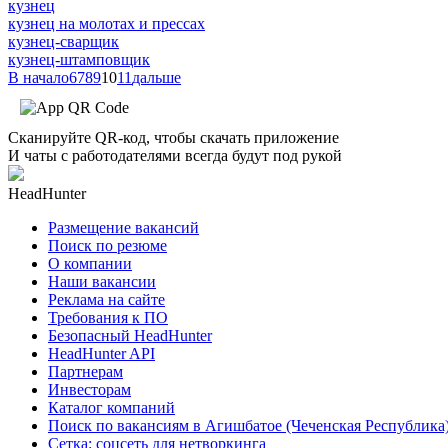
кузнец
кузнец на молотах и прессах
кузнец-сварщик
кузнец-штамповщик
В начало
6
7
8
9
10
11
дальше
Сканируйте QR-код, чтобы скачать приложение
И чаты с работодателями всегда будут под рукой
HeadHunter
Размещение вакансий
Поиск по резюме
О компании
Наши вакансии
Реклама на сайте
Требования к ПО
Безопасный HeadHunter
HeadHunter API
Партнерам
Инвесторам
Каталог компаний
Поиск по вакансиям в Агишбатое (Чеченская Республика
Сетка: соцсеть для нетворкинга