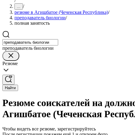
/
/
...
резюме в Агишбатое (Чеченская Республика)
/
преподаватель биологии
/
полная занятость
преподаватель биологии
Резюме
Найти
Резюме соискателей на должно
Агишбатое (Чеченская Респуб
Чтобы видеть все резюме, зарегистрируйтесь
После регистрации покажем ещё 1 и откроем фото