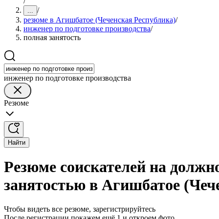
/
/
...
резюме в Агишбатое (Чеченская Республика)
/
инженер по подготовке производства
/
полная занятость
инженер по подготовке производства
Резюме
Найти
Резюме соискателей на должно
занятостью в Агишбатое (Чеч
Чтобы видеть все резюме, зарегистрируйтесь
После регистрации покажем ещё 1 и откроем фото