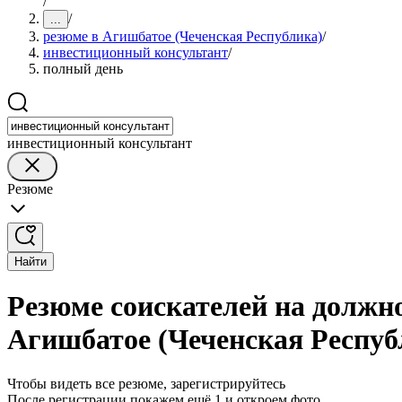
/
/
...
резюме в Агишбатое (Чеченская Республика)
/
инвестиционный консультант
/
полный день
инвестиционный консультант
Резюме
Найти
Резюме соискателей на должн
Агишбатое (Чеченская Респуб
Чтобы видеть все резюме, зарегистрируйтесь
После регистрации покажем ещё 1 и откроем фото