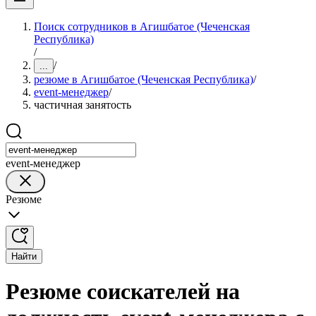
Поиск сотрудников в Агишбатое (Чеченская
Республика)
/
/
...
резюме в Агишбатое (Чеченская Республика)
/
event-менеджер
/
частичная занятость
event-менеджер
Резюме
Найти
Резюме соискателей на