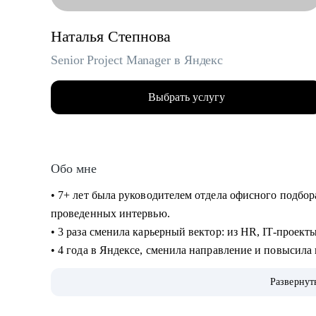
Наталья Степнова
Senior Project Manager в Яндекс
Выбрать услугу
Обо мне
• 7+ лет была руководителем отдела офисного подбор
проведенных интервью.
• 3 раза сменила карьерный вектор: из HR, IT-проект
• 4 года в Яндексе, сменила направление и повысила
• Управляла крупными проектами для Яндекс Еды.
Развернут
• Сейчас делаю проекты для Рекламной сети Яндекса (
стратегические и bizdev инициативы.