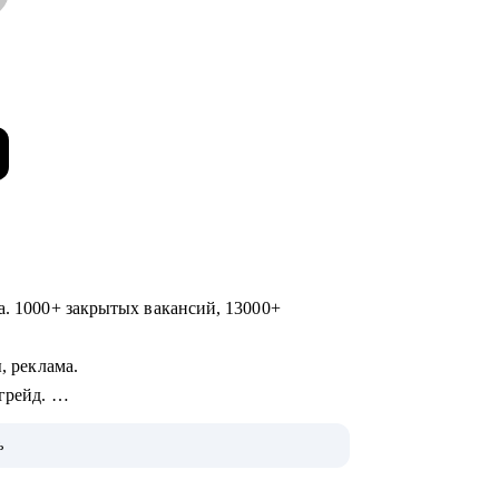
а. 1000+ закрытых вакансий, 13000+
ы, реклама.
 грейд.
ь
60 000+ пользователей), в том числе