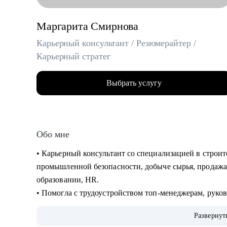
Маргарита Смирнова
Карьерный консультант / Резюмерайтер /
Карьерный стратег
Выбрать услугу
Обо мне
• Карьерный консультант со специализацией в строи
промышленной безопасности, добыче сырья, продажах
образовании, HR.
• Помогла с трудоустройством топ-менеджерам, руко
Газпром, Сибур, Роснефть, Яндекс, Сбер, ВТБ, Danon
Развернут
• 15 лет в HR и 8 лет в карьерном консультировании.