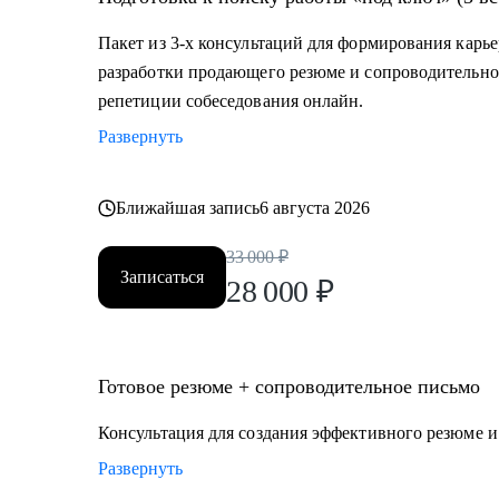
декрета, возраст 45+ и др.)
Пакет из 3-х консультаций для формирования карье
Кому могу помочь:
разработки продающего резюме и сопроводительно
Топ-менеджерам, руководителям и экспертам из отра
репетиции собеседования онлайн.
• строительство, промышленность, производство нефт
Развернуть
• закупки, cнабжение, логистика, ВЭД;
• продажи, HoReCa;
• административное управление;
Ближайшая запись
6 августа 2026
• HR, психология, образование.
33 000
₽
Записаться
28 000
₽
Готовое резюме + сопроводительное письмо
Консультация для создания эффективного резюме 
Развернуть