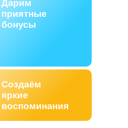
Дарим
приятные
бонусы
Создаём
яркие
воспоминания