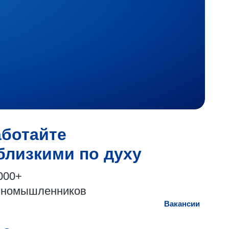
аботайте
близкими по духу
000+
иномышленников
Вакансии