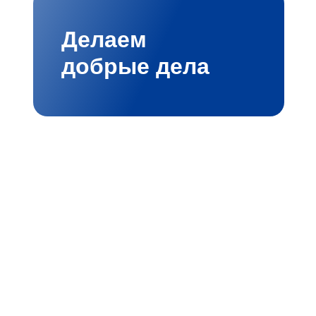
Делаем
добрые дела
лые ИТ‑решения