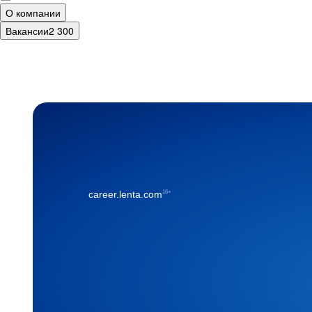
О компании
Вакансии
2 300
16+
career.lenta.com