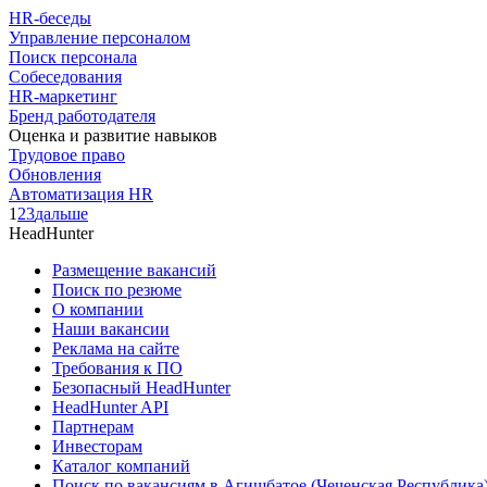
HR-беседы
Управление персоналом
Поиск персонала
Собеседования
HR-маркетинг
Бренд работодателя
Оценка и развитие навыков
Трудовое право
Обновления
Автоматизация HR
1
2
3
дальше
HeadHunter
Размещение вакансий
Поиск по резюме
О компании
Наши вакансии
Реклама на сайте
Требования к ПО
Безопасный HeadHunter
HeadHunter API
Партнерам
Инвесторам
Каталог компаний
Поиск по вакансиям в Агишбатое (Чеченская Республика