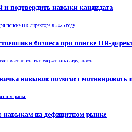
й и подтвердить навыки кандидата
венники бизнеса при поиске HR-директо
окачка навыков помогает мотивировать 
по навыкам на дефицитном рынке