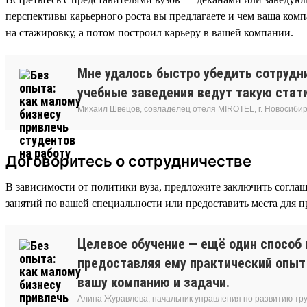
перспективы карьерного роста вы предлагаете и чем ваша ком
на стажировку, а потом построил карьеру в вашей компании.
Мне удалось быстро убедить сотрудник
учебные заведения ведут такую статис
Михаил Швецов, совладелец отеля MIROTEL, г. Новосибир
Договоритесь о сотрудничестве
В зависимости от политики вуза, предложите заключить согла
занятий по вашей специальности или предоставить места для п
Целевое обучение — ещё один способ 
предоставляя ему практический опыт 
вашу компанию и задачи.
Алина Журавлева, начальник управления по развитию тр