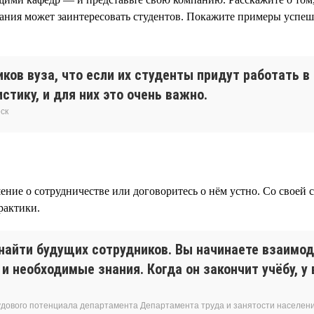
пания может заинтересовать студентов. Покажите примеры успе
ов вуза, что если их студенты придут работать в 
тику, и для них это очень важно.
ск
шение о сотрудничестве или договоритесь о нём устно. Со свое
рактики.
найти будущих сотрудников. Вы начинаете взаимоде
и необходимые знания. Когда он закончит учёбу, у
удового потенциала департамента Департамента труда и занятости населен