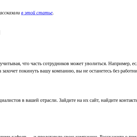
рассказали
в этой статье
.
и
учитывая, что часть сотрудников может уволиться. Например, ес
ла захочет покинуть вашу компанию, вы не останетесь без работн
циалистов в вашей отрасли. Зайдите на их сайт, найдите контак
ими кафедр — и представьте свою компанию. Расскажите о том, 