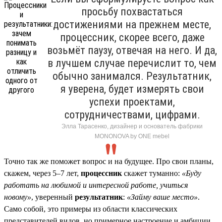
просьбу похвастаться
достижениями на прежнем месте,
процессник, скорее всего, даже
возьмёт паузу, отвечая на него. И да,
в лучшем случае перечислит то, чем
обычно занимался. Результатник,
я уверена, будет измерять свои
успехи проектами,
сотрудничествами, цифрами.
Элла Тарасенко, дизайнер и основатель фабрики
MONONOVA by ONE mebel
Точно так же поможет вопрос и на будущее. Про свои планы,
скажем, через 5–7 лет,
процессник
скажет туманно:
«Буду
работать на любимой и интересной работе, учиться
новому»
, уверенный
результатник
:
«Займу ваше место»
.
Само собой, это примеры из области классических
представителей видов, но примерное настроение и амбиции