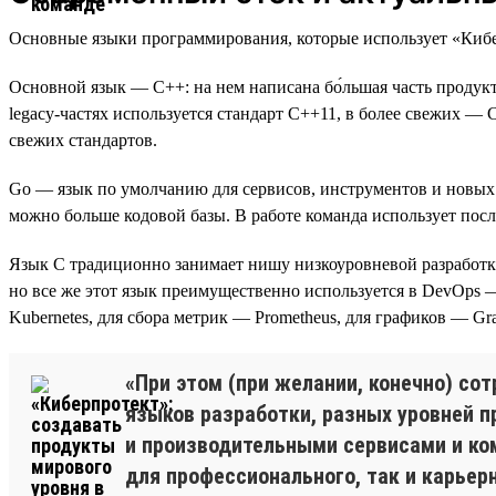
Основные языки программирования, которые использует «Киберпр
Основной язык — C++: на нем написана бо́льшая часть проду
legacy-частях используется стандарт C++11, в более свежих —
свежих стандартов.
Go — язык по умолчанию для сервисов, инструментов и новых 
можно больше кодовой базы. В работе команда использует пос
Язык C традиционно занимает нишу низкоуровневой разработк
но все же этот язык преимущественно используется в DevOps — 
Kubernetes, для сбора метрик — Prometheus, для графиков — Graf
«При этом (при желании, конечно) с
языков разработки, разных уровней п
и производительными сервисами и ко
для профессионального, так и карьерн