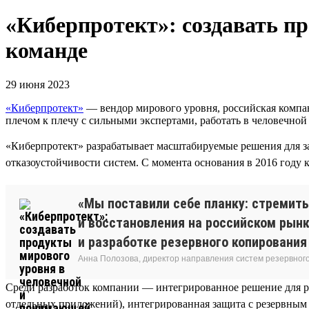
«Киберпротект»: создавать п
команде
29 июня 2023
«Киберпротект»
— вендор мирового уровня, российская компан
плечом к плечу с сильными экспертами, работать в человечно
«Киберпротект» разрабатывает масштабируемые решения для за
отказоустойчивости систем. С момента основания в 2016 году 
«Мы поставили себе планку: стремить
и восстановления на российском рынк
и разработке резервного копировани
Анна Полозова, директор направления систем резервног
Среди разработок компании — интегрированное решение для р
отдельных приложений), интегрированная защита с резервным 