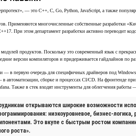
отект», — это C++, C, Go, Python, JavaScript, а также популяр
ктов. Применяются многочисленные собственные разработки «Ки
 С++17. При этом департамент разработки активно переводит ко
модулей продуктов. Поскольку это современный язык с прекрасн
ледние версии компиляторов и придерживается гайдлайнов по ра
и — в первую очередь для специфичных драйверов под Windows,
в автоматизации, сборке и процессах CI/CD. На фронтенде приме
ana. Также в стек входят инструменты для облегчения работы — та
отрудникам открываются широкие возможности испо
рограммирования: низкоуровневое, бизнес-логика,
мпонентами. Это вкупе с быстрым ростом компани
ого роста».