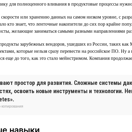
отчику для полноценного вливания в продуктовые процессы нужно
о скорости или хранению данных на самом низком уровне, с разр
ло кто знает, что ленточные накопители до сих пор крайне поп
алисты, желающие заниматься самыми разными направлениями ра
родукты зарубежных вендоров, ушедших из России, таких как M
тами, которые нельзя сразу перевести на российское ПО. Ну а
лся еще до того, как это стало мейнстримом. Компания продолжа
вают простор для развития. Сложные системы даю
стях, освоить новые инструменты и технологии. Н
etes».
о копирования
ые навыки