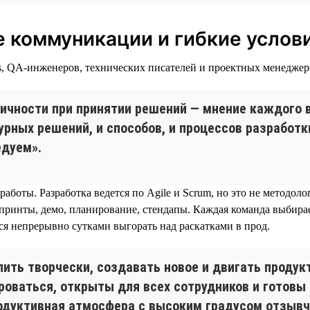
 коммуникации и гибкие услов
ps, QA-инженеров, технических писателей и проектных менеджер
хичности при принятии решений — мнение каждого 
урных решений, и способов, и процессов разработк
едуем».
 работы. Разработка ведется по Agile и Scrum, но это не методо
принты, демо, планирование, стендапы. Каждая команда выбирае
я непрерывно сутками выгорать над раскатками в прод.
ить творчески, создавать новое и двигать продук
оваться, открыты для всех сотрудников и готовы
одуктивная атмосфера с высоким градусом отзыв