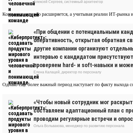
Алексей Сергеев, системный архитектор
Компания активно расширяется, а учитывая реалии ИТ-рынка и
«При общении с потенциальными кан
оперативность, открытая обратная св
другие компании организуют отдельны
интервью с кандидатом присутствуют 
проверяем hard- и soft-навыки и мож
Елена Калацей, директор по персоналу
Однако еще более важный период наступает по факту выхода со
«Чтобы новый сотрудник мог раскрыт
составляем адаптационный план с пр
проводим регулярные встречи и опрос
Ольга Вольвакова, менеджер по развитию персонала