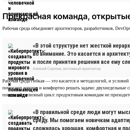
Прекрасная команда, открытые
Рабочая среда объединяет архитекторов, разработчиков, DevO
«В этой структуре нет жесткой иерар
во внимание. Это касается и архитект
и после принятия решения все ему сл
Алексей Сергеев, системный архитектор
Рабочая среда гибкая — это касается и методологий, и условий
помогают хорошо и комфортно решать задачи: двухнедельные с
понятный релизный цикл: продуктовым командам не приходитс
«В правильной среде люди могут мысл
среду. Мы помогаем новичкам адаптир
сложилась хорошая, комфортная и пр