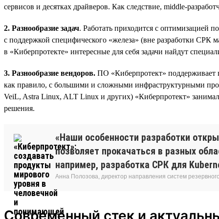
сервисов и десятках драйверов. Как следствие, middle-разраб
2. Разнообразие задач
. Работать приходится с оптимизацией п
с поддержкой специфического «железа» (вне разработки СРК ма
в «Киберпротекте» интересные для себя задачи найдут специ
3. Разнообразие вендоров.
ПО «Киберпротект» поддерживает п
как правило, с большими и сложными инфраструктурными проек
VeiL, Astra Linux, ALT Linux и других) «Киберпротект» занима
решения.
«Наши особенности разработки откры
позволяет прокачаться в разных обла
например, разработка СРК для Kubern
Анна Полозова, директор направления систем резервног
Современный стек и актуальн