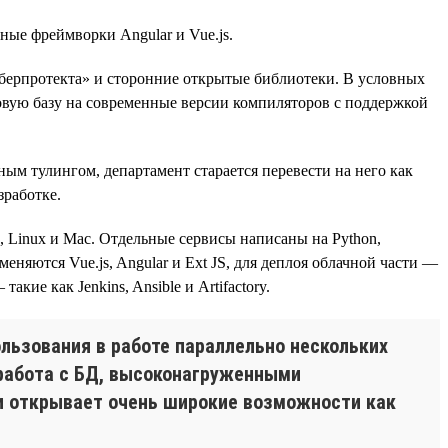
ные фреймворки Angular и Vue.js.
берпротекта» и сторонние открытые библиотеки. В условных
довую базу на современные версии компиляторов с поддержкой
ым тулингом, департамент старается перевести на него как
зработке.
 Linux и Mac. Отдельные сервисы написаны на Python,
няются Vue.js, Angular и Ext JS, для деплоя облачной части —
кие как Jenkins, Ansible и Artifactory.
льзования в работе параллельно нескольких
 работа с БД, высоконагруженными
и открывает очень широкие возможности как