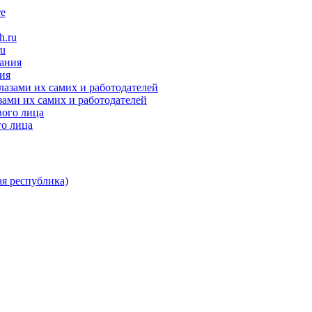
ru
ния
зами их самих и работодателей
го лица
я республика)