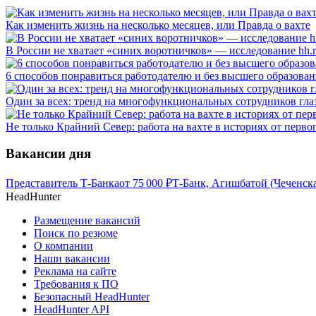
Как изменить жизнь на несколько месяцев, или Правда о вахте
В России не хватает «синих воротничков» — исследование hh.
6 способов понравиться работодателю и без высшего образова
Один за всех: тренд на многофункциональных сотрудников гла
Не только Крайний Север: работа на вахте в историях от перво
Вакансии дня
Представитель Т-Банка
от
75 000
₽
Т-Банк, Агишбатой (Чеченска
HeadHunter
Размещение вакансий
Поиск по резюме
О компании
Наши вакансии
Реклама на сайте
Требования к ПО
Безопасный HeadHunter
HeadHunter API