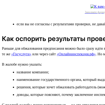
Заполните форму
если вы не согласны с результатами проверки, не дава
Как оспорить результаты пров
Раньше для обжалования предписания можно было сразу идти в 
те же
«Госуслуги»
или через сайт
«Онлайнинспекция.рф»
. Но 
В жалобе нужно указать:
название компании;
наименование государственного органа, который выд
решения, которые хочет обжаловать работодатель (мо
доводы, которые поясняют, почему заключение инспе
С подачей жалобы лучше поторопиться — на это отводится все