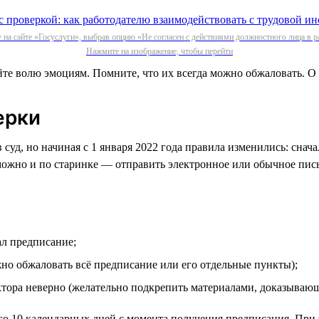
 на сайте «Госуслуги», выбрав опцию «Не согласен с действиями должностного лица в р
Нажмите на изображение, чтобы перейти
йте волю эмоциям. Помните, что их всегда можно обжаловать. О т
ерки
суд, но начиная с 1 января 2022 года правила изменились: снач
можно и по старинке — отправить электронное или обычное пис
ал предписание;
жно обжаловать всё предписание или его отдельные пункты);
ктора неверно (желательно подкрепить материалами, доказываю
го 10 календарных дней с момента получения предписания. При 