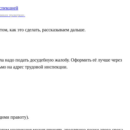
амках проверки».
ом, как это сделать, рассказываем дальше.
ала надо подать досудебную жалобу. Оформить её лучше через
ьмо на адрес трудовой инспекции.
щими правоту).
этом инспекция может принять апелляцию позже этого срока,