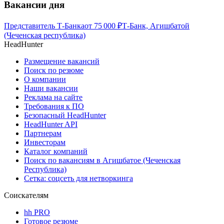
Вакансии дня
Представитель Т-Банка
от
75 000
₽
Т-Банк, Агишбатой
(Чеченская республика)
HeadHunter
Размещение вакансий
Поиск по резюме
О компании
Наши вакансии
Реклама на сайте
Требования к ПО
Безопасный HeadHunter
HeadHunter API
Партнерам
Инвесторам
Каталог компаний
Поиск по вакансиям в Агишбатое (Чеченская
Республика)
Сетка: соцсеть для нетворкинга
Соискателям
hh PRO
Готовое резюме