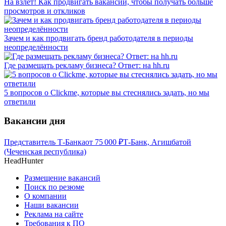
На взлет! Как продвигать вакансии, чтобы получать больше
просмотров и откликов
Зачем и как продвигать бренд работодателя в периоды
неопределённости
Где размещать рекламу бизнеса? Ответ: на hh.ru
5 вопросов о Clickme, которые вы стеснялись задать, но мы
ответили
Вакансии дня
Представитель Т-Банка
от
75 000
₽
Т-Банк, Агишбатой
(Чеченская республика)
HeadHunter
Размещение вакансий
Поиск по резюме
О компании
Наши вакансии
Реклама на сайте
Требования к ПО