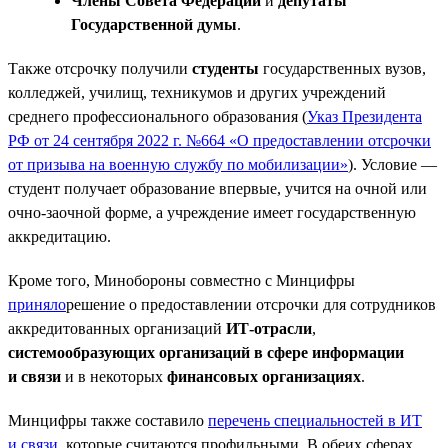
Члены Совета Федерации
и
депутаты
Государственной думы
.
Также отсрочку получили
студенты
государственных вузов,
колледжей, училищ, техникумов и других учреждений
среднего профессионального образования (
Указ Президента
РФ от 24 сентября 2022 г. №664 «О предоставлении отсрочки
от призыва на военную службу по мобилизации»
). Условие —
студент получает образование впервые, учится на очной или
очно-заочной форме, а учреждение имеет государственную
аккредитацию.
Кроме того, Минобороны совместно с Минцифры
приняло
решение о предоставлении отсрочки для сотрудников
аккредитованных организаций
ИТ-отрасли
,
системообразующих организаций в сфере информации
и связи
и в некоторых
финансовых организациях
.
Минцифры также составило
перечень специальностей в ИТ
и связи
, которые считаются профильными. В обеих сферах