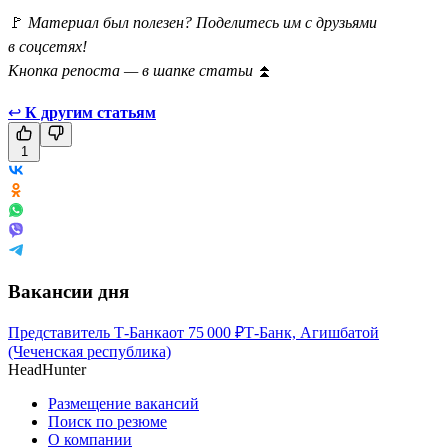
🚩
Материал был полезен? Поделитесь им с друзьями
в соцсетях!
Кнопка репоста — в шапке статьи
⏫
↩
К другим статьям
1
Вакансии дня
Представитель Т-Банка
от
75 000
₽
Т-Банк, Агишбатой
(Чеченская республика)
HeadHunter
Размещение вакансий
Поиск по резюме
О компании