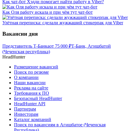
Как чат-бот Хэдди помогает найти работу в Viber?
Как Оля работу искала и при чём тут чат-бот
Улётная переписка: сделали жужжащий стикерпак для Viber
Вакансии дня
Представитель Т-Банка
от
75 000
₽
Т-Банк, Агишбатой
(Чеченская республика)
HeadHunter
Размещение вакансий
Поиск по резюме
О компании
Наши вакансии
Реклама на сайте
Требования к ПО
Безопасный HeadHunter
HeadHunter API
Партнерам
Инвесторам
Каталог компаний
Поиск по вакансиям в Агишбатое (Чеченская
Республика)