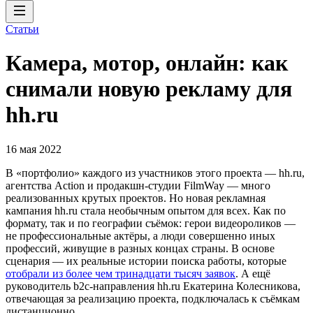
Статьи
Камера, мотор, онлайн: как
снимали новую рекламу для
hh.ru
16 мая 2022
В «портфолио» каждого из участников этого проекта — hh.ru,
агентства Action и продакшн-студии FilmWay — много
реализованных крутых проектов. Но новая рекламная
кампания hh.ru стала необычным опытом для всех. Как по
формату, так и по географии съёмок: герои видеороликов —
не профессиональные актёры, а люди совершенно иных
профессий, живущие в разных концах страны. В основе
сценария — их реальные истории поиска работы, которые
отобрали из более чем тринадцати тысяч заявок
. А ещё
руководитель b2c-направления hh.ru Екатерина Колесникова,
отвечающая за реализацию проекта, подключалась к съёмкам
дистанционно.