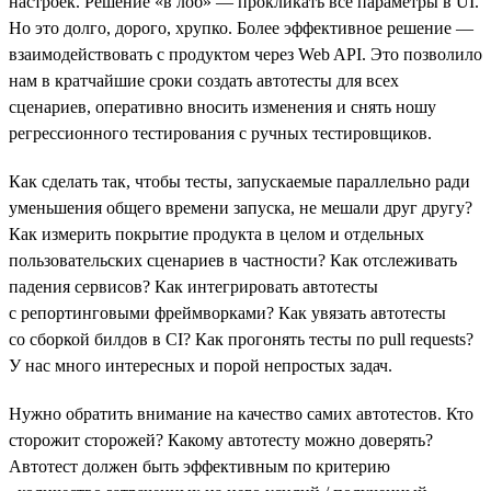
настроек. Решение «в лоб» — прокликать все параметры в UI.
Но это долго, дорого, хрупко. Более эффективное решение —
взаимодействовать с продуктом через Web API. Это позволило
нам в кратчайшие сроки создать автотесты для всех
сценариев, оперативно вносить изменения и снять ношу
регрессионного тестирования с ручных тестировщиков.
Как сделать так, чтобы тесты, запускаемые параллельно ради
уменьшения общего времени запуска, не мешали друг другу?
Как измерить покрытие продукта в целом и отдельных
пользовательских сценариев в частности? Как отслеживать
падения сервисов? Как интегрировать автотесты
с репортинговыми фреймворками? Как увязать автотесты
со сборкой билдов в CI? Как прогонять тесты по pull requests?
У нас много интересных и порой непростых задач.
Нужно обратить внимание на качество самих автотестов. Кто
сторожит сторожей? Какому автотесту можно доверять?
Автотест должен быть эффективным по критерию