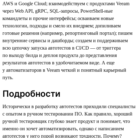
AWS и Google Cloud; взаимодействуем с продуктами Veeam
через Web API, gRPC, SQL-запросы, PowerShell-ные
командлеты и прочие интерфейсы; осваиваем новые
технологии, подходы и смело их внедряем; допиливаем
готовые решения (например, репортинговый портал); пишем
внутренние сервисы и дашборды; создаем и поддерживаем
всю цепочку запуска автотестов в CI/CD — от триггера
по выходу билда и деплоя продукта до представления
результатов автотестов в удобочитаемом виде. А еще
у автоматизаторов в Veeam четкий и понятный карьерный
путь.
Подробности
Исторически в разработку автотестов приходили специалисты
с опытом в ручном тестировании ПО. Как правило, хороший
ручной тестировщик глубоко знает продукт и понимает, что
именно он хочет автоматизировать, однако с написанием
автотестов у него порой возникают трудности. Почему?