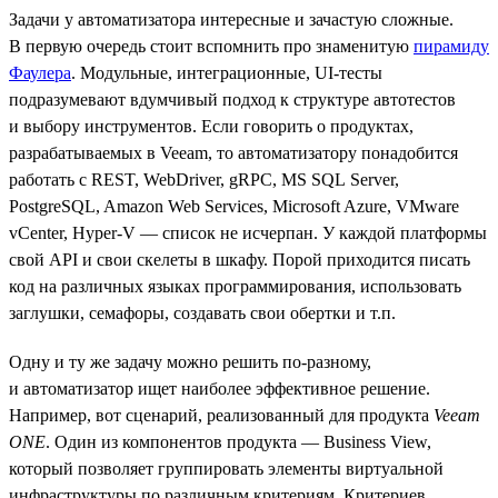
Задачи у автоматизатора интересные и зачастую сложные.
В первую очередь стоит вспомнить про знаменитую
пирамиду
Фаулера
. Модульные, интеграционные, UI-тесты
подразумевают вдумчивый подход к структуре автотестов
и выбору инструментов. Если говорить о продуктах,
разрабатываемых в Veeam, то автоматизатору понадобится
работать с REST, WebDriver, gRPC, MS SQL Server,
PostgreSQL, Amazon Web Services, Microsoft Azure, VMware
vCenter, Hyper-V — список не исчерпан. У каждой платформы
свой API и свои скелеты в шкафу. Порой приходится писать
код на различных языках программирования, использовать
заглушки, семафоры, создавать свои обертки и т.п.
Одну и ту же задачу можно решить по-разному,
и автоматизатор ищет наиболее эффективное решение.
Например, вот сценарий, реализованный для продукта
Veeam
ONE
. Один из компонентов продукта — Business View,
который позволяет группировать элементы виртуальной
инфраструктуры по различным критериям. Критериев