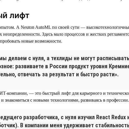
ый лифт
им опытом. А Neuton AutoML по своей сути — высокотехнологичн
ях неопределенности. Здесь мало процессов и жестких регламент
и пробовать новые возможности.
е мы делаем с нуля, а техлиды не могут расписыва
озное: развиваете в России продукт уровня Кремни
ельно, отвечать за результат и быстро расти».
ИТ-компании, — это быстрый лифт для карьерного и технического
 и знакомиться с новыми технологиями, развиваясь в профессии.
о ведущего разработчика, с нуля изучил React Redu
ботчик). В компании меня удерживает стабильност