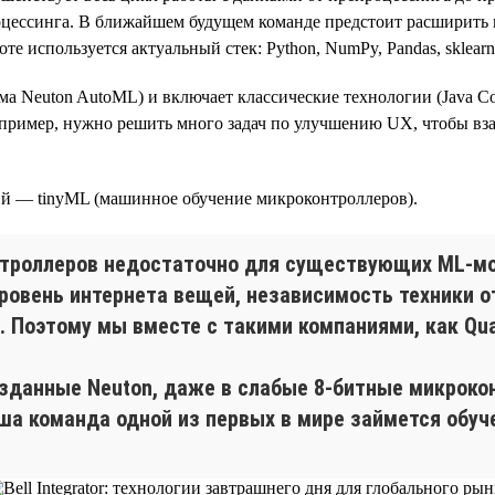
оцессинга. В ближайшем будущем команде предстоит расширить 
те используется актуальный стек: Python, NumPy, Pandas, sklear
рма Neuton AutoML) и включает классические технологии (Java Co
пример, нужно решить много задач по улучшению UX, чтобы вз
й — tinyML (машинное обучение микроконтроллеров).
троллеров недостаточно для существующих ML-мо
уровень интернета вещей, независимость техники 
 Поэтому мы вместе с такими компаниями, как Qual
зданные Neuton, даже в слабые 8-битные микрокон
наша команда одной из первых в мире займется обуч