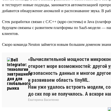
и тестирует новые подходы, занимается автоматизацией препр
добавится обнаружение аномалий и распознавание звука. В рабо
Стек разработки связан с C/C++ (ядро системы) и Java (платфо
будущем связаны с развитием платформы по SaaS-модели — на
клиентов.
Скоро команда Neuton займется новым большим доменом знани
«Вычислительной мощности микрокон
откроет море возможностей: другой 
безопасность данных и многое другое.
и развиваем область tinyML.
Нам уже удалось встроить модели, со
до сих пор не получилось. А вскоре 
Екатерина Василенко