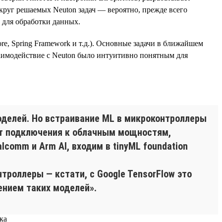
круг решаемых Neuton задач — вероятно, прежде всего
n для обработки данных.
re, Spring Framework и т.д.). Основные задачи в ближайшем
аимодействие с Neuton было интуитивно понятным для
делей. Но встраивание ML в микроконтроллеры
от подключения к облачным мощностям,
comm и Arm AI, входим в tinyML foundation
троллеры — кстати, с Google TensorFlow это
ением таких моделей».