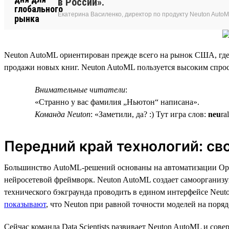
в России».
Екатерина Василенко, директор по продукту Neuton Auto
Neuton AutoML ориентирован прежде всего на рынок США, где
продажи новых книг. Neuton AutoML пользуется высоким спросо
Внимательные читатели
:
«Странно у вас фамилия „Ньютон“ написана».
Команда Neuton
: «Заметили, да? :) Тут игра слов:
neu
ra
Передний край технологий: св
Большинство AutoML-решений основаны на автоматизации Open S
нейросетевой фреймворк. Neuton AutoML создает самоорганизу
технического бэкграунда проводить в едином интерфейсе Neut
показывают
, что Neuton при равной точности моделей на поряд
Сейчас команда Data Scientists развивает Neuton AutoML и сов