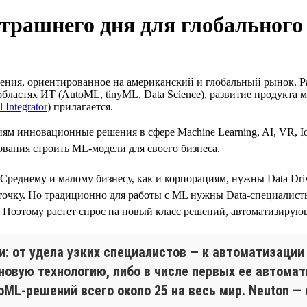
автрашнего дня для глобальног
я, ориентированное на американский и глобальный рынок. Работ
астях ИТ (AutoML, tinyML, Data Science), развитие продукта м
l Integrator
) прилагается.
аниям инновационные решения в сфере Machine Learning, AI, VR
ования строить ML-модели для своего бизнеса.
реднему и малому бизнесу, как и корпорациям, нужны Data Driv
очку. Но традиционно для работы с ML нужны Data-специалисты с
. Поэтому растет спрос на новый класс решений, автоматизирующ
ти: от удела узких специалистов — к автоматизаци
новую технологию, либо в числе первых ее автомат
ML-решений всего около 25 на весь мир. Neuton — 