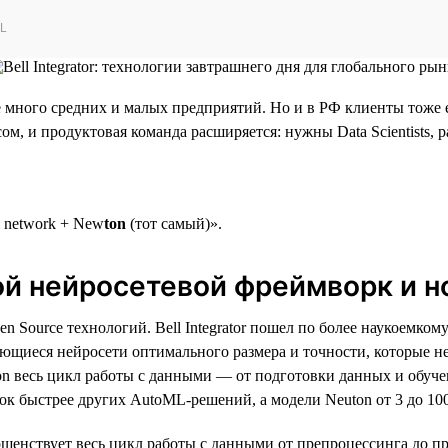
ML
 много средних и малых предприятий. Но и в РФ клиенты тоже 
м, и продуктовая команда расширяется: нужны Data Scientists, 
l network + New
ton
(тот самый)».
ой нейросетевой фреймворк и н
ource технологий. Bell Integrator пошел по более наукоемкому
ющиеся нейросети оптимального размера и точности, которые не
on весь цикл работы с данными — от подготовки данных и обуче
ок быстрее других AutoML-решений, а модели Neuton от 3 до 1000
ершенствует весь цикл работы с данными от препроцессинга до п