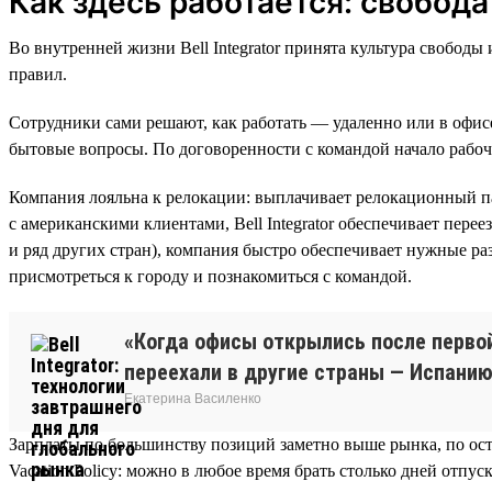
Как здесь работается: свобода
Во внутренней жизни Bell Integrator принята культура свобод
правил.
Сотрудники сами решают, как работать — удаленно или в офисе
бытовые вопросы. По договоренности с командой начало рабоч
Компания лояльна к релокации: выплачивает релокационный пак
с американскими клиентами, Bell Integrator обеспечивает пере
и ряд других стран), компания быстро обеспечивает нужные ра
присмотреться к городу и познакомиться с командой.
«Когда офисы открылись после перво
переехали в другие страны — Испанию,
Екатерина Василенко
Зарплаты по большинству позиций заметно выше рынка, по ос
Vacation Policy: можно в любое время брать столько дней отпуск